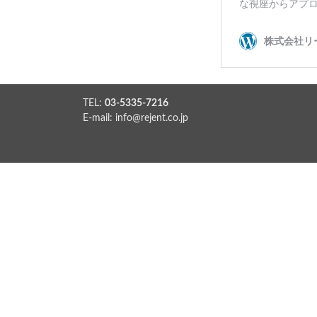
TEL:
03-5335-7216
E-mail:
info@rejent.co.jp