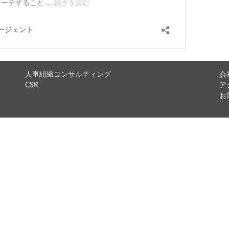
人事組織コンサルティング
会
CSR
ア
お